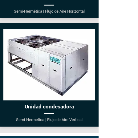
Semi-Hermética | Flujo de Aire Horizontal
Unidad condesadora
Semi-Hermética |
Flujo de Aire Vertical